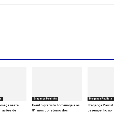
a
Bragança Paulista
Bragança Paulista
começa nesta
Evento gratuito homenageia os
Bragança Paulist
m ações de
81 anos do retorno dos
desempenho no I