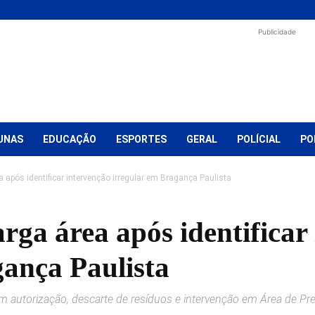
Publicidade
UNAS
EDUCAÇÃO
ESPORTES
GERAL
POLÍCIAL
PO
 após identificar intervenção irregular em Bragança Paulista
rga área após identificar
gança Paulista
m autorização, descarte de resíduos e intervenção em Área de P