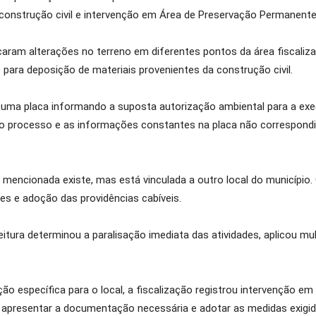
a construção civil e intervenção em Área de Preservação Permanente
ficaram alterações no terreno em diferentes pontos da área fiscaliza
 para deposição de materiais provenientes da construção civil.
e uma placa informando a suposta autorização ambiental para a ex
o processo e as informações constantes na placa não correspond
al mencionada existe, mas está vinculada a outro local do municípi
s e adoção das providências cabíveis.
efeitura determinou a paralisação imediata das atividades, aplicou 
o específica para o local, a fiscalização registrou intervenção e
ão apresentar a documentação necessária e adotar as medidas exigid