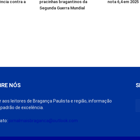
ência contra a
pracinhas bragantinos da
nota 6,4 em 2025
Segunda Guerra Mundial
BRE NÓS
S
r aos leitores de Bragança Paulista e região, informação
padrão de excelência.
ato:
jornalmaisbraganca@outlook.com