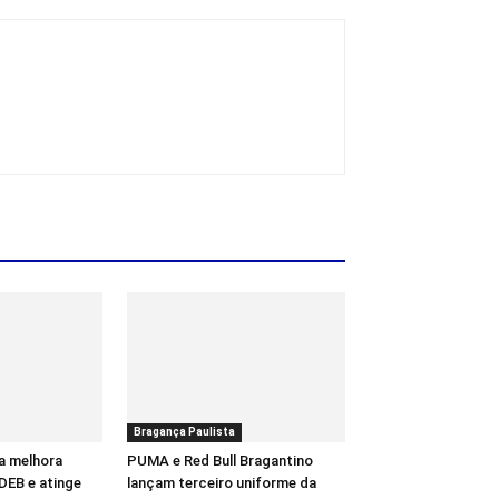
Bragança Paulista
a melhora
PUMA e Red Bull Bragantino
DEB e atinge
lançam terceiro uniforme da