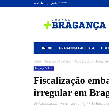
sexta-feira, agosto 7, 2026
Jornal
+
Bragança
INÍCIO
BRAGANÇA PAULISTA
COL
Início
Bragança Paulista
Fiscalização embarga área
Bragança Paulista
Fiscalização emba
irregular em Bra
Vistoria constatou movimentação de terra se