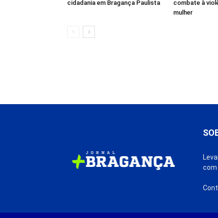
cidadania em Bragança Paulista
combate à viol
mulher
SO
Leva
com 
Cont