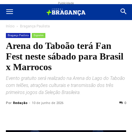
Publicidade
Início
Bragança Paulista
Bragança Paulista
Esportes
Arena do Taboão terá Fan
Fest neste sábado para Brasil
x Marrocos
Evento gratuito será realizado na Arena do Lago do Taboão
com telões, atrações culturais e transmissão dos três
primeiros jogos da Seleção Brasileira.
Por
Redação
-
10 de junho de 2026
0