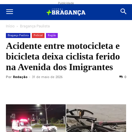
Publicidade
Início
Bragança Paulista
Bragança Paulista
Polícial
Região
Acidente entre motocicleta e
bicicleta deixa ciclista ferido
na Avenida dos Imigrantes
Por
Redação
-
31 de maio de 2026
0