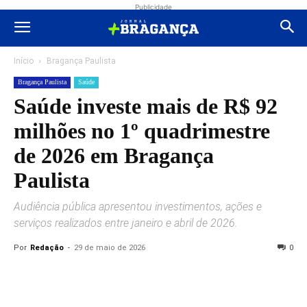
Publicidade
Início
Bragança Paulista
Bragança Paulista
Saúde
Saúde investe mais de R$ 92
milhões no 1º quadrimestre
de 2026 em Bragança
Paulista
Audiência pública apresentou investimentos, ações e
serviços realizados entre janeiro e abril de 2026.
Por
Redação
-
29 de maio de 2026
0