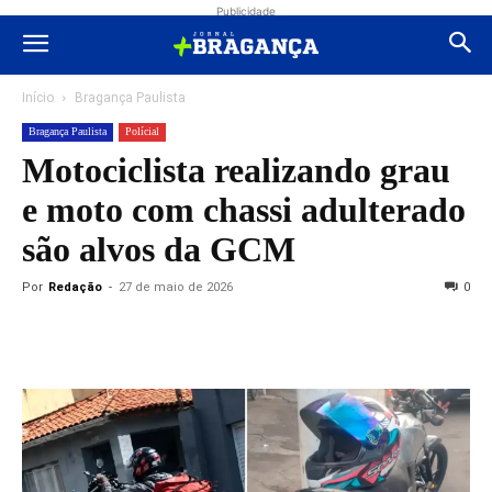
Publicidade
Início
Bragança Paulista
Bragança Paulista
Polícial
Motociclista realizando grau
e moto com chassi adulterado
são alvos da GCM
Por
Redação
-
27 de maio de 2026
0