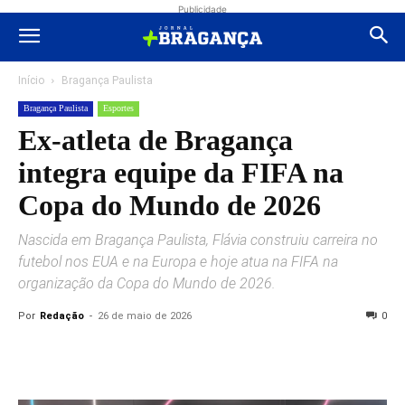
Publicidade
Início
Bragança Paulista
Bragança Paulista
Esportes
Ex-atleta de Bragança
integra equipe da FIFA na
Copa do Mundo de 2026
Nascida em Bragança Paulista, Flávia construiu carreira no
futebol nos EUA e na Europa e hoje atua na FIFA na
organização da Copa do Mundo de 2026.
Por
Redação
-
26 de maio de 2026
0