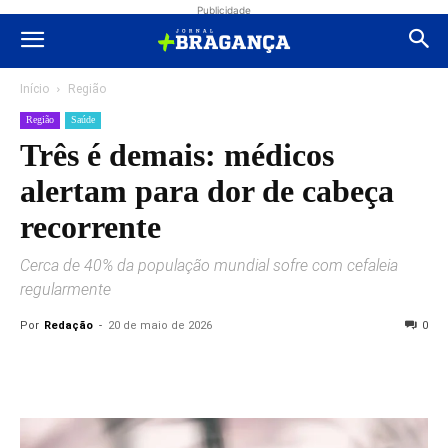
Publicidade
Início
Região
Região
Saúde
Três é demais: médicos
alertam para dor de cabeça
recorrente
Cerca de 40% da população mundial sofre com cefaleia
regularmente
Por
Redação
-
20 de maio de 2026
0