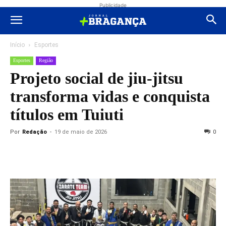
Publicidade
Início
Esportes
Esportes
Região
Projeto social de jiu-jitsu
transforma vidas e conquista
títulos em Tuiuti
Por
Redação
-
19 de maio de 2026
0