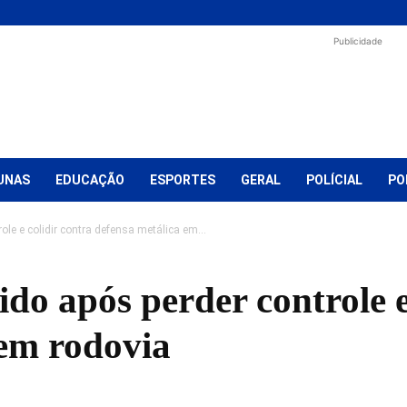
Publicidade
UNAS
EDUCAÇÃO
ESPORTES
GERAL
POLÍCIAL
PO
role e colidir contra defensa metálica em...
ido após perder controle e
 em rodovia