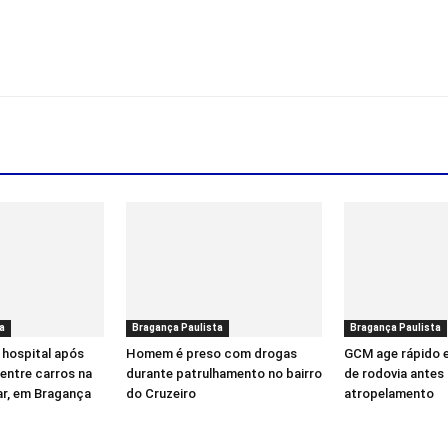
a
Bragança Paulista
Bragança Paulista
 hospital após
Homem é preso com drogas
GCM age rápido 
entre carros na
durante patrulhamento no bairro
de rodovia antes 
ar, em Bragança
do Cruzeiro
atropelamento