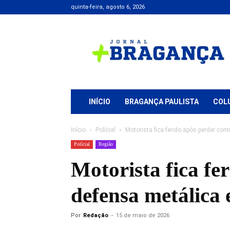
quinta-feira, agosto 6, 2026
Jornal
+
Bragança
INÍCIO
BRAGANÇA PAULISTA
COL
Início
Polícial
Motorista fica ferido após perder cont
Polícial
Região
Motorista fica fer
defensa metálica
Por
Redação
-
15 de maio de 2026