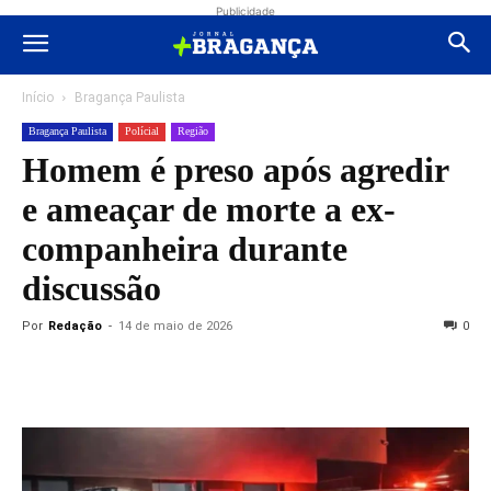
Publicidade
Início
Bragança Paulista
Bragança Paulista
Polícial
Região
Homem é preso após agredir
e ameaçar de morte a ex-
companheira durante
discussão
Por
Redação
-
14 de maio de 2026
0