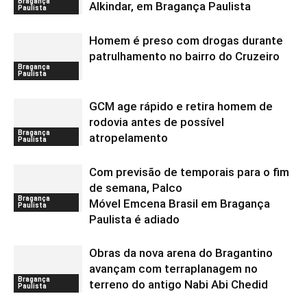
Bragança
Alkindar, em Bragança Paulista
Paulista
Homem é preso com drogas durante
patrulhamento no bairro do Cruzeiro
Bragança
Paulista
GCM age rápido e retira homem de
rodovia antes de possível
Bragança
atropelamento
Paulista
Com previsão de temporais para o fim
de semana, Palco
Bragança
Móvel Emcena Brasil em Bragança
Paulista
Paulista é adiado
Obras da nova arena do Bragantino
avançam com terraplanagem no
Bragança
terreno do antigo Nabi Abi Chedid
Paulista