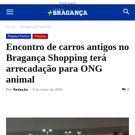
Publicidade
Início
Bragança Paulista
Bragança Paulista
Shopping
Encontro de carros antigos no
Bragança Shopping terá
arrecadação para ONG
animal
Por
Redação
-
8 de maio de 2026
0