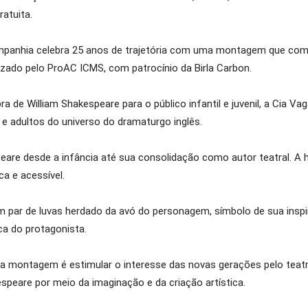
atuita.
ompanhia celebra 25 anos de trajetória com uma montagem que co
ilizado pelo ProAC ICMS, com patrocínio da Birla Carbon.
 de William Shakespeare para o público infantil e juvenil, a Cia Va
 e adultos do universo do dramaturgo inglês.
peare desde a infância até sua consolidação como autor teatral. A
a e acessível.
ar de luvas herdado da avó do personagem, símbolo de sua inspira
ca do protagonista.
da montagem é estimular o interesse das novas gerações pelo teatro
speare por meio da imaginação e da criação artística.