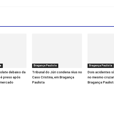
a
Bragança Paulista
Bragança Paulista
olate debaixo da
Tribunal do Júri condena réus no
Dois acidentes s
o é preso após
Caso Cristina, em Bragança
no mesmo cruza
rmercado
Paulista
Bragança Paulist