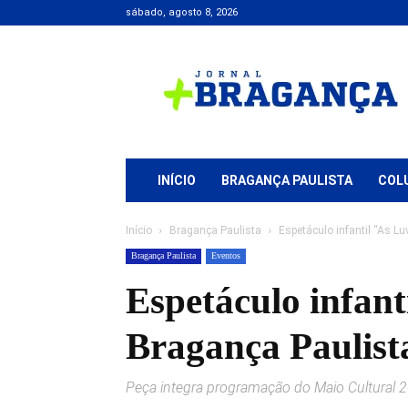
sábado, agosto 8, 2026
Jornal
+
Bragança
INÍCIO
BRAGANÇA PAULISTA
COL
Início
Bragança Paulista
Espetáculo infantil “As L
Bragança Paulista
Eventos
Espetáculo infan
Bragança Paulist
Peça integra programação do Maio Cultural 