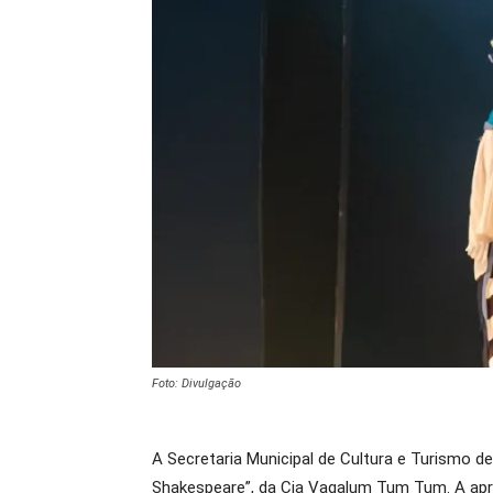
Foto: Divulgação
A Secretaria Municipal de Cultura e Turismo d
Shakespeare”, da Cia Vagalum Tum Tum. A apre