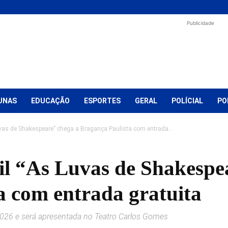
Publicidade
UNAS
EDUCAÇÃO
ESPORTES
GERAL
POLÍCIAL
PO
uvas de Shakespeare” chega a Bragança Paulista com entrada...
til “As Luvas de Shakespe
a com entrada gratuita
2026 e será apresentada no Teatro Carlos Gomes