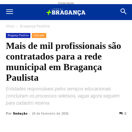
Publicidade
Início
Bragança Paulista
Bragança Paulista
Educação
Mais de mil profissionais são
contratados para a rede
municipal em Bragança
Paulista
Entidades responsáveis pelos serviços educacionais
concluíram os processos seletivos; vagas agora seguem
para cadastro reserva.
Por
Redação
-
24 de fevereiro de 2026
0