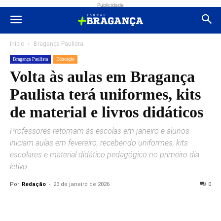
Publicidade
Início
Bragança Paulista
Bragança Paulista
Educação
Volta às aulas em Bragança
Paulista terá uniformes, kits
de material e livros didáticos
Professores retornam às escolas em janeiro e alunos
iniciam aulas em fevereiro, recebendo uniformes, kits
escolares e material didático pedagógico no primeiro dia
letivo.
Por
Redação
-
23 de janeiro de 2026
0