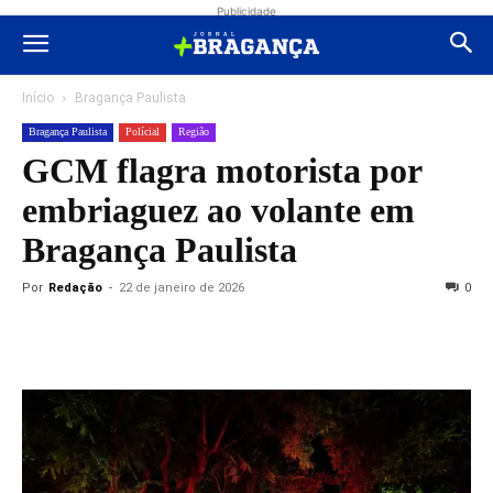
Publicidade
Início
Bragança Paulista
Bragança Paulista
Polícial
Região
GCM flagra motorista por
embriaguez ao volante em
Bragança Paulista
Por
Redação
-
22 de janeiro de 2026
0