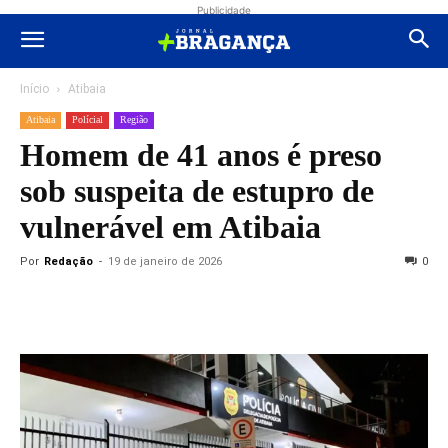
Publicidade
Início
Atibaia
Atibaia
Polícial
Região
Homem de 41 anos é preso
sob suspeita de estupro de
vulnerável em Atibaia
Por
Redação
-
19 de janeiro de 2026
0