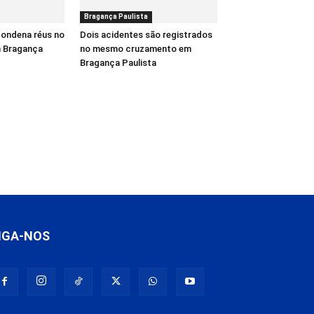
Bragança Paulista
 condena réus no
Dois acidentes são registrados
m Bragança
no mesmo cruzamento em
Bragança Paulista
IGA-NOS