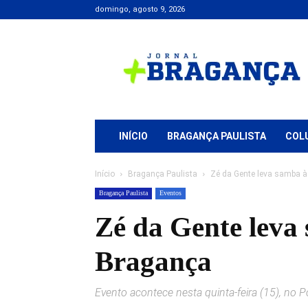
domingo, agosto 9, 2026
Jornal
+
Bragança
INÍCIO
BRAGANÇA PAULISTA
COL
Início
Bragança Paulista
Zé da Gente leva samba à 
Bragança Paulista
Eventos
Zé da Gente leva
Bragança
Evento acontece nesta quinta-feira (15), no