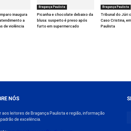
Bragança Paulista
Bragança Paulista
Amparo inaugura
Picanha e chocolate debaixo da
Tribunal do Júri
 atendimento a
blusa: suspeito é preso após
Caso Cristina, e
s de violência
furto em supermercado
Paulista
BRE NÓS
S
r aos leitores de Bragança Paulista e região, informação
padrão de excelência.