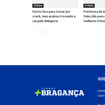
Atibaia
Atibaia
Furtou fios para trocar por
Prefeitura de 
crack, mas acabou trocando a
Sala Lilás para
rua pela delegacia
mulheres vítima
SO
Leva
com 