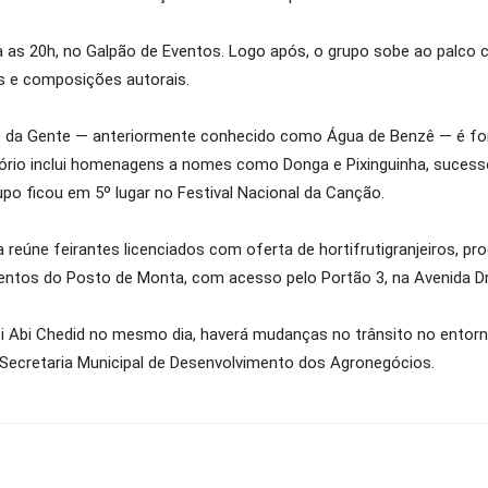
para as 20h, no Galpão de Eventos. Logo após, o grupo sobe ao palc
s e composições autorais.
Zé da Gente — anteriormente conhecido como Água de Benzê — é fo
ertório inclui homenagens a nomes como Donga e Pixinguinha, suces
upo ficou em 5º lugar no Festival Nacional da Canção.
reúne feirantes licenciados com oferta de hortifrutigranjeiros, pro
entos do Posto de Monta, com acesso pelo Portão 3, na Avenida Dr.
bi Abi Chedid no mesmo dia, haverá mudanças no trânsito no entor
 da Secretaria Municipal de Desenvolvimento dos Agronegócios.