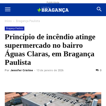
Publicidade
Início
Bragança Paulista
Bragança Paulista
Princípio de incêndio atinge
supermercado no bairro
Águas Claras, em Bragança
Paulista
Por
Jennifer Cristine
-
13 de janeiro de 2026
0