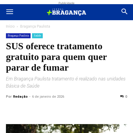
Publicidade
Início
Bragança Paulista
Bragança Paulista
Saúde
SUS oferece tratamento
gratuito para quem quer
parar de fumar
Em Bragança Paulista tratamento é realizado nas unidades
Básica de Saúde
Por
Redação
-
6 de janeiro de 2026
0