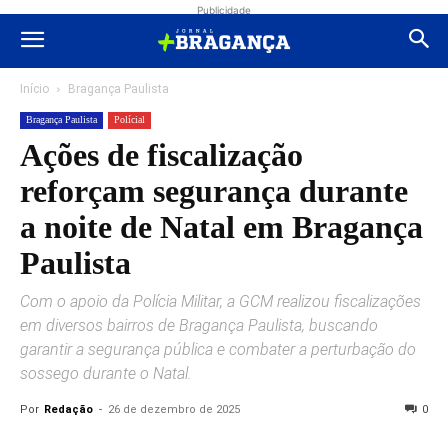
Publicidade
Início
Bragança Paulista
Bragança Paulista
Polícial
Ações de fiscalização
reforçam segurança durante
a noite de Natal em Bragança
Paulista
Com o apoio da Polícia Militar, a GCM realizou fiscalizações
em diversos bairros de Bragança Paulista, buscando
garantir a segurança pública e combater a perturbação do
sossego durante o Natal.
Por
Redação
-
26 de dezembro de 2025
0