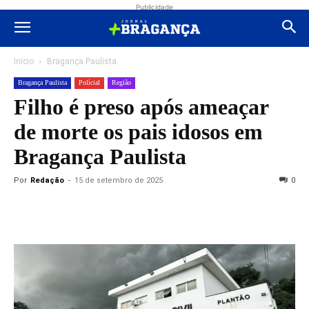
Publicidade
Início
Bragança Paulista
Bragança Paulista
Polícial
Região
Filho é preso após ameaçar
de morte os pais idosos em
Bragança Paulista
Por
Redação
-
15 de setembro de 2025
0