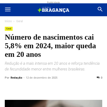
Publicidade
Início
Geral
Geral
Número de nascimentos cai
5,8% em 2024, maior queda
em 20 anos
Redução é a mais intensa em 20 anos e reforça tendência
de fecundidade menor entre mulheres brasileiras.
Por
Redação
-
12 de dezembro de 2025
0