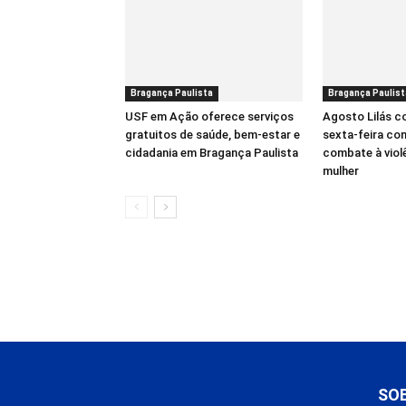
Bragança Paulista
Bragança Paulist
USF em Ação oferece serviços
Agosto Lilás 
gratuitos de saúde, bem-estar e
sexta-feira co
cidadania em Bragança Paulista
combate à viol
mulher
SO