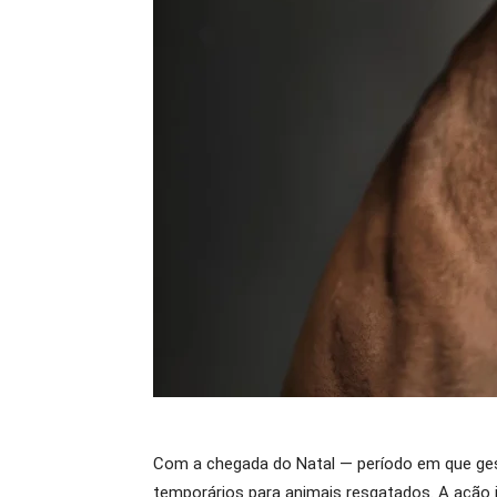
Com a chegada do Natal — período em que gest
temporários para animais resgatados. A ação