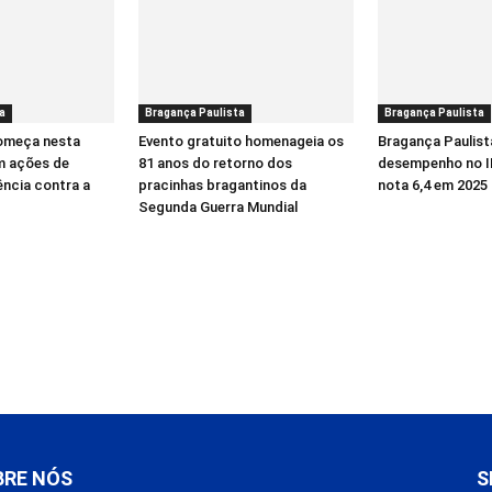
a
Bragança Paulista
Bragança Paulista
começa nesta
Evento gratuito homenageia os
Bragança Paulist
m ações de
81 anos do retorno dos
desempenho no I
ência contra a
pracinhas bragantinos da
nota 6,4 em 2025
Segunda Guerra Mundial
BRE NÓS
S