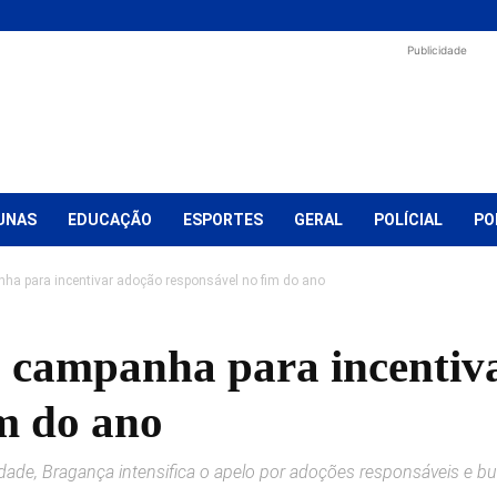
Publicidade
UNAS
EDUCAÇÃO
ESPORTES
GERAL
POLÍCIAL
PO
a para incentivar adoção responsável no fim do ano
 campanha para incentiv
im do ano
ade, Bragança intensifica o apelo por adoções responsáveis e b