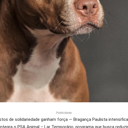
Publicidade
os de solidariedade ganham força — Bragança Paulista intensific
 integra o PSA Animal – Lar Temporário, programa que busca redu