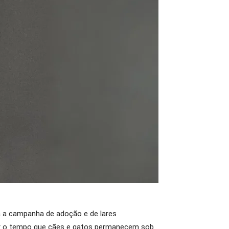
a a campanha de adoção e de lares
zir o tempo que cães e gatos permanecem sob