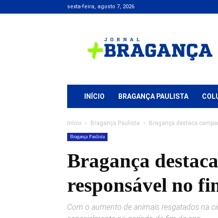
sexta-feira, agosto 7, 2026
Jornal
+
Bragança
INÍCIO
BRAGANÇA PAULISTA
COL
Início
Bragança Paulista
Bragança destaca campanh
Bragança Paulista
Bragança destaca
responsável no f
Com o aumento de animais resgatados na cid