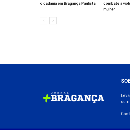
cidadania em Bragança Paulista
combate à viol
mulher
SO
Leva
com 
Cont