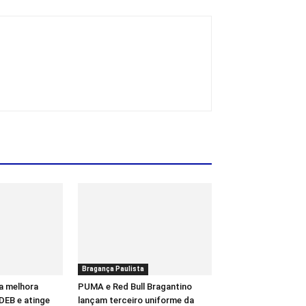
Bragança Paulista
a melhora
PUMA e Red Bull Bragantino
DEB e atinge
lançam terceiro uniforme da