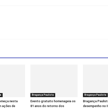
a
Bragança Paulista
Bragança Paulista
começa nesta
Evento gratuito homenageia os
Bragança Paulist
m ações de
81 anos do retorno dos
desempenho no I