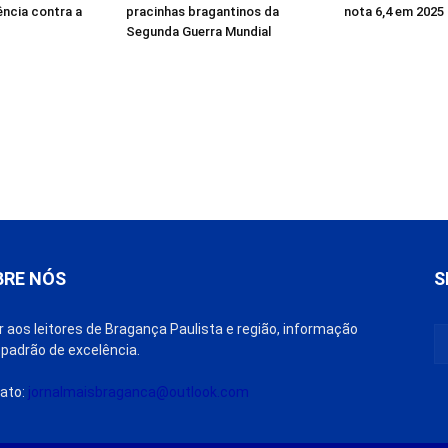
ência contra a
pracinhas bragantinos da
nota 6,4 em 2025
Segunda Guerra Mundial
BRE NÓS
S
r aos leitores de Bragança Paulista e região, informação
padrão de excelência.
ato:
jornalmaisbraganca@outlook.com