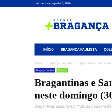
quinta-feira, agosto 6, 2026
Jornal
+
Bragança
INÍCIO
BRAGANÇA PAULISTA
COL
Início
Bragança Paulista
Bragantinas e Santos dec
Bragança Paulista
Esportes
Bragantinas e Sa
neste domingo (3
Bragantinas disputam o título da Copa Pauli