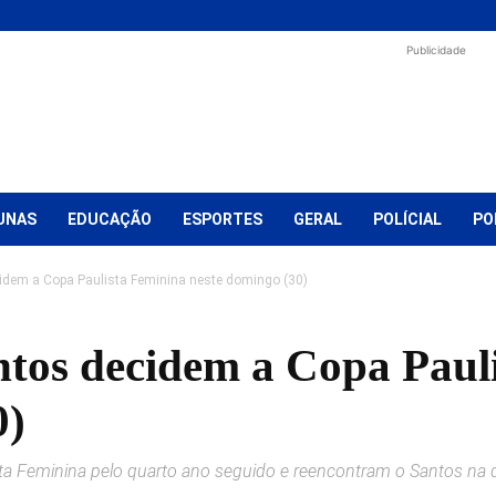
Publicidade
UNAS
EDUCAÇÃO
ESPORTES
GERAL
POLÍCIAL
PO
idem a Copa Paulista Feminina neste domingo (30)
ntos decidem a Copa Paul
0)
sta Feminina pelo quarto ano seguido e reencontram o Santos na d