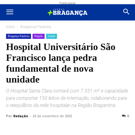
Publicidade
Início
Bragança Paulista
Bragança Paulista
Região
Saúde
Hospital Universitário São
Francisco lança pedra
fundamental de nova
unidade
O Hospital Santa Clara contará com 7.331 m² e capacidade
para comportar 150 leitos de internação, colaborando para
o reequilíbrio da rede hospitalar na Região Bragantina
Por
Redação
-
25 de novembro de 2025
0