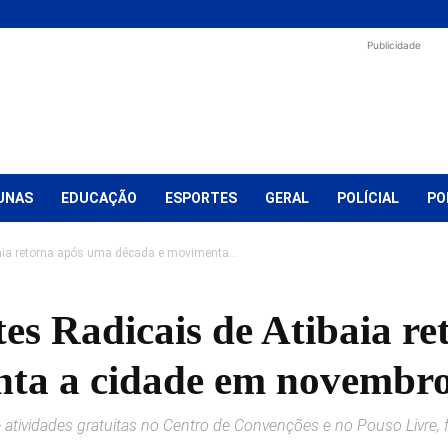
Publicidade
UNAS
EDUCAÇÃO
ESPORTES
GERAL
POLÍCIAL
PO
baia retorna após uma década e movimenta...
tes Radicais de Atibaia r
nta a cidade em novembr
atividades gratuitas no Centro de Convenções e no Pouso Livre, f