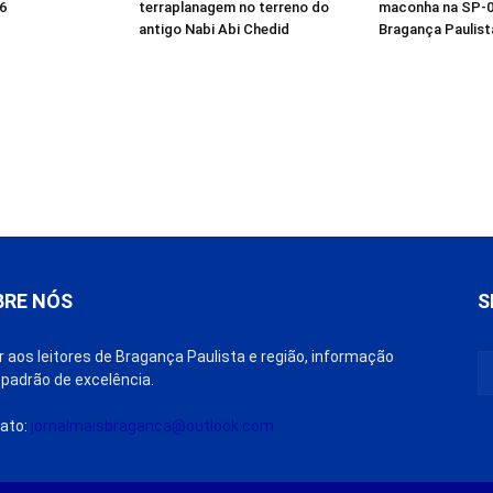
6
terraplanagem no terreno do
maconha na SP-0
antigo Nabi Abi Chedid
Bragança Paulist
BRE NÓS
S
r aos leitores de Bragança Paulista e região, informação
padrão de excelência.
ato:
jornalmaisbraganca@outlook.com