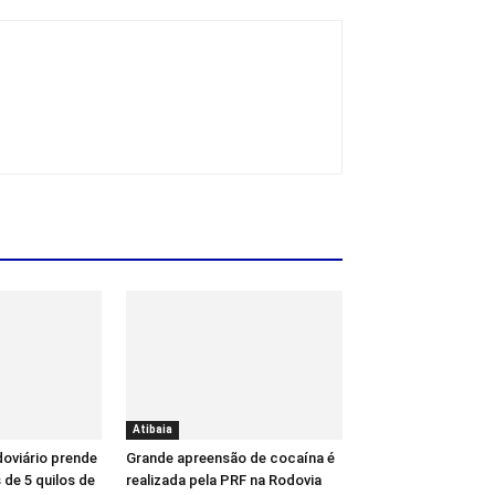
Atibaia
oviário prende
Grande apreensão de cocaína é
de 5 quilos de
realizada pela PRF na Rodovia