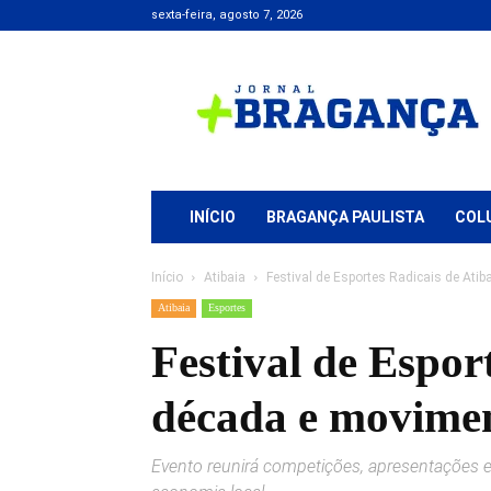
sexta-feira, agosto 7, 2026
Jornal
+
Bragança
INÍCIO
BRAGANÇA PAULISTA
COL
Início
Atibaia
Festival de Esportes Radicais de Ati
Atibaia
Esportes
Festival de Espor
década e movime
Evento reunirá competições, apresentações e 