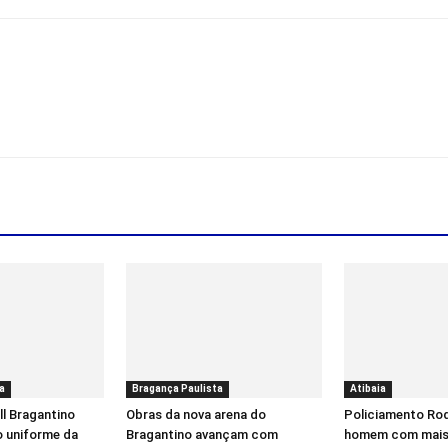
a
Bragança Paulista
Atibaia
l Bragantino
Obras da nova arena do
Policiamento Rod
o uniforme da
Bragantino avançam com
homem com mais 