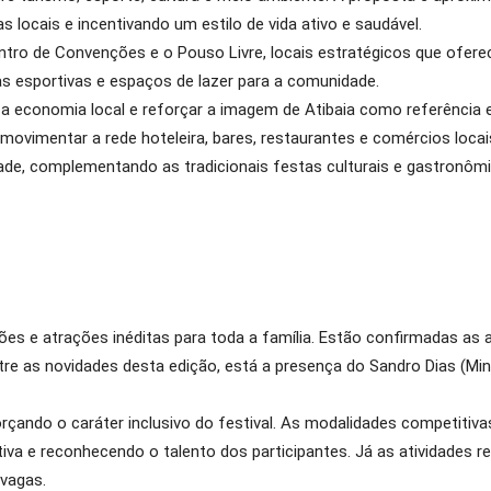
s locais e incentivando um estilo de vida ativo e saudável.
tro de Convenções e o Pouso Livre, locais estratégicos que oferec
as esportivas e espaços de lazer para a comunidade.
a economia local e reforçar a imagem de Atibaia como referência e
e movimentar a rede hoteleira, bares, restaurantes e comércios loc
dade, complementando as tradicionais festas culturais e gastronômi
ões e atrações inéditas para toda a família. Estão confirmadas a
tre as novidades desta edição, está a presença do Sandro Dias (Mi
çando o caráter inclusivo do festival. As modalidades competitivas
iva e reconhecendo o talento dos participantes. Já as atividades 
 vagas.