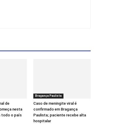
Bragança Paulista
al de
Caso de meningite viral é
começa nesta
confirmado em Bragança
 todo o país
Paulista; paciente recebe alta
hospitalar