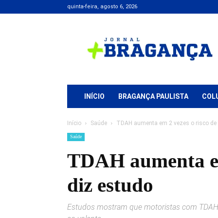
quinta-feira, agosto 6, 2026
Jornal
+
Bragança
INÍCIO
BRAGANÇA PAULISTA
COL
Início
Saúde
TDAH aumenta em 2 vezes o risco de ac
Saúde
TDAH aumenta em 2
diz estudo
Estudos mostram que motoristas com TDAH têm