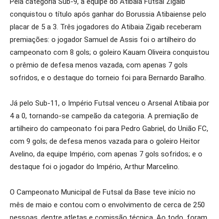
Pela categoria Sub-9, a equipe do Atibaia Futsal Zigaib
conquistou o título após ganhar do Borussia Atibaiense pelo
placar de 5 a 3. Três jogadores do Atibaia Zigaib receberam
premiações: o jogador Samuel de Assis foi o artilheiro do
campeonato com 8 gols; o goleiro Kauam Oliveira conquistou
o prêmio de defesa menos vazada, com apenas 7 gols
sofridos, e o destaque do torneio foi para Bernardo Baralho.
Já pelo Sub-11, o Império Futsal venceu o Arsenal Atibaia por
4 a 0, tornando-se campeão da categoria. A premiação de
artilheiro do campeonato foi para Pedro Gabriel, do União FC,
com 9 gols; de defesa menos vazada para o goleiro Heitor
Avelino, da equipe Império, com apenas 7 gols sofridos; e o
destaque foi o jogador do Império, Arthur Marcelino.
O Campeonato Municipal de Futsal da Base teve início no
mês de maio e contou com o envolvimento de cerca de 250
pessoas, dentre atletas e comissão técnica. Ao todo, foram