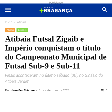
Publicidade
Início
Atibaia
Atibaia
Esportes
Atibaia Futsal Zigaib e
Império conquistam o título
do Campeonato Municipal de
Futsal Sub-9 e Sub-11
Finais aconteceram no último sábado (30), no Ginásio do
Atibaia Jardim
Por
Jennifer Cristine
-
3 de setembro de 2025
0