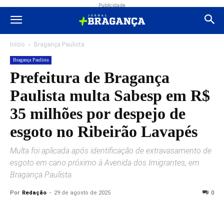
Publicidade
Início
Bragança Paulista
Bragança Paulista
Prefeitura de Bragança
Paulista multa Sabesp em R$
35 milhões por despejo de
esgoto no Ribeirão Lavapés
Multa foi aplicada após identificação de extravasamento de
esgoto em cano próximo à Avenida dos Imigrantes, em
Bragança Paulista.
Por
Redação
-
29 de agosto de 2025
0