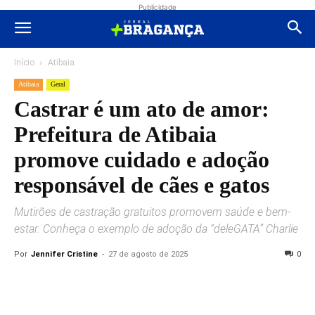
Publicidade
Início
Atibaia
Atibaia
Geral
Castrar é um ato de amor:
Prefeitura de Atibaia
promove cuidado e adoção
responsável de cães e gatos
Mutirões de castração gratuitos promovem saúde e bem-
estar. Conheça o exemplo de adoção da “deleGATA” Charlie
Por
Jennifer Cristine
-
27 de agosto de 2025
0