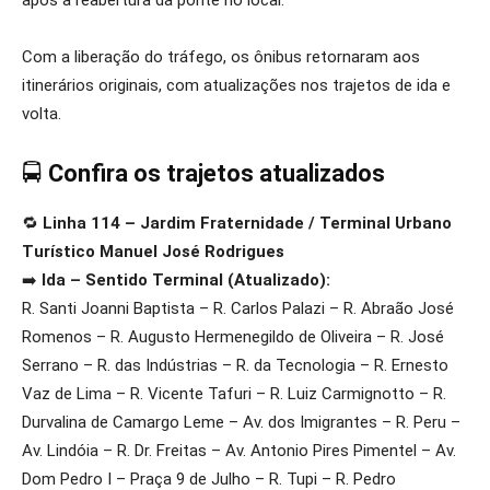
após a reabertura da ponte no local.
Com a liberação do tráfego, os ônibus retornaram aos
itinerários originais, com atualizações nos trajetos de ida e
volta.
🚍
Confira os trajetos atualizados
🔁
Linha 114 – Jardim Fraternidade / Terminal Urbano
Turístico Manuel José Rodrigues
➡️
Ida – Sentido Terminal (Atualizado):
R. Santi Joanni Baptista – R. Carlos Palazi – R. Abraão José
Romenos – R. Augusto Hermenegildo de Oliveira – R. José
Serrano – R. das Indústrias – R. da Tecnologia – R. Ernesto
Vaz de Lima – R. Vicente Tafuri – R. Luiz Carmignotto – R.
Durvalina de Camargo Leme – Av. dos Imigrantes – R. Peru –
Av. Lindóia – R. Dr. Freitas – Av. Antonio Pires Pimentel – Av.
Dom Pedro I – Praça 9 de Julho – R. Tupi – R. Pedro