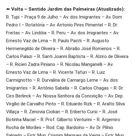
⬅️
Volta – Sentido Jardim das Palmeiras (Atualizado):
R. Tupi – Praça 9 de Julho – Av. dos Imigrantes – Av. Dom
Pedro I – Rotatória – Av. Antonio Pires Pimentel – R. Dr.
Freitas – Av. Lindóia – R. Peru – Av. dos Imigrantes – Av.
Ernesto Vaz de Lima – R. Paulo Paciti – R. Augusto
Hermenegildo de Oliveira – R. Abraão José Romenos – R.
Carlos Palazi – R. Santi Joanni Baptista – R. Alziro de Oliveira
– R. Ricieri Zadra Piniano – R. Nicolau Manganelli – Av.
Ernesto Vaz de Lima – R. Vicente Tafuri – R. Luiz
Carmignotto – R. Durvalina de Camargo Leme – Av. dos
Imigrantes – R. Antônio Sabella – R. Carlos Chagas – R. Dr.
Ciro Berlinck – Av. Nossa Senhora da Conceição – Av. Dep.
Virgílio de Carvalho Pinto – R. Eduardo Rizk – R. Aralto Silva
Villaça – R. Zenovia Cioban – R. Eriberto Cursi – R. José
Botinha Maciel – R. Prof. Gilberto Venturini – R. Argemiro
Rocha de Morães – Rod. Cap. Bardoíno – Av. Dr. Plínio
Salgado – Estr. Mun. Crispim Marques da Veiga – Estr. Mun.