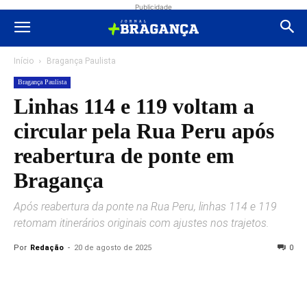
Publicidade
Início
Bragança Paulista
Bragança Paulista
Linhas 114 e 119 voltam a
circular pela Rua Peru após
reabertura de ponte em
Bragança
Após reabertura da ponte na Rua Peru, linhas 114 e 119
retomam itinerários originais com ajustes nos trajetos.
Por
Redação
-
20 de agosto de 2025
0