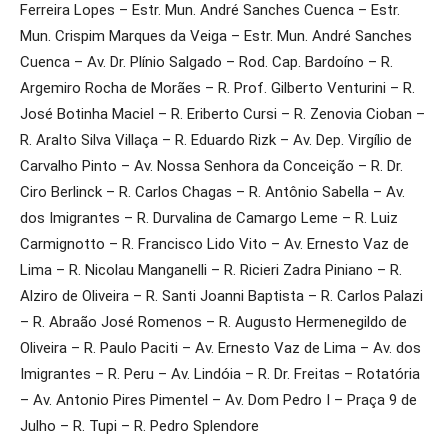
Ferreira Lopes – Estr. Mun. André Sanches Cuenca – Estr.
Mun. Crispim Marques da Veiga – Estr. Mun. André Sanches
Cuenca – Av. Dr. Plínio Salgado – Rod. Cap. Bardoíno – R.
Argemiro Rocha de Morães – R. Prof. Gilberto Venturini – R.
José Botinha Maciel – R. Eriberto Cursi – R. Zenovia Cioban –
R. Aralto Silva Villaça – R. Eduardo Rizk – Av. Dep. Virgílio de
Carvalho Pinto – Av. Nossa Senhora da Conceição – R. Dr.
Ciro Berlinck – R. Carlos Chagas – R. Antônio Sabella – Av.
dos Imigrantes – R. Durvalina de Camargo Leme – R. Luiz
Carmignotto – R. Francisco Lido Vito – Av. Ernesto Vaz de
Lima – R. Nicolau Manganelli – R. Ricieri Zadra Piniano – R.
Alziro de Oliveira – R. Santi Joanni Baptista – R. Carlos Palazi
– R. Abraão José Romenos – R. Augusto Hermenegildo de
Oliveira – R. Paulo Paciti – Av. Ernesto Vaz de Lima – Av. dos
Imigrantes – R. Peru – Av. Lindóia – R. Dr. Freitas – Rotatória
– Av. Antonio Pires Pimentel – Av. Dom Pedro I – Praça 9 de
Julho – R. Tupi – R. Pedro Splendore