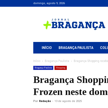
domingo, agosto 9, 2026
Jornal
+
Bragança
INÍCIO
BRAGANÇA PAULISTA
COL
Início
Bragança Paulista
Bragança Shopping recebe 
Bragança Paulista
Shopping
Bragança Shoppin
Frozen neste dom
Por
Redação
-
13 de agosto de 2025