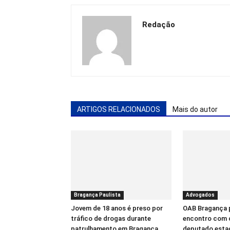
Redação
ARTIGOS RELACIONADOS
Mais do autor
Bragança Paulista
Advogados
Jovem de 18 anos é preso por
OAB Bragança
tráfico de drogas durante
encontro com 
patrulhamento em Bragança
deputado estad