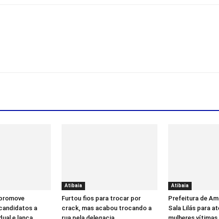
Atibaia
Atibaia
 promove
Furtou fios para trocar por
Prefeitura de Am
candidatos a
crack, mas acabou trocando a
Sala Lilás para a
ual e lança
rua pela delegacia
mulheres vítimas 