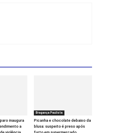
Bragança Paulista
paro inaugura
Picanha e chocolate debaixo da
tendimento a
blusa: suspeito é preso após
de violência
furto em supermercado