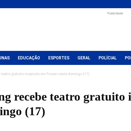
Publicidade
UNAS
EDUCAÇÃO
ESPORTES
GERAL
POLÍCIAL
PO
teatro gratuito inspirado em Frozen neste domingo (17)
g recebe teatro gratuito 
ingo (17)