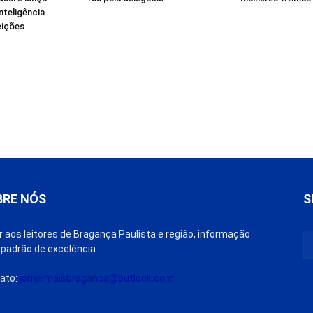
inteligência
leições
BRE NÓS
S
r aos leitores de Bragança Paulista e região, informação
padrão de excelência.
ato:
jornalmaisbraganca@outlook.com