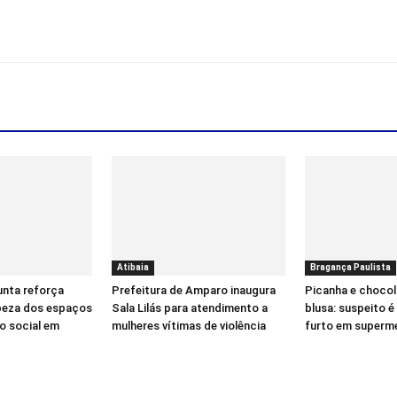
Atibaia
Bragança Paulista
nta reforça
Prefeitura de Amparo inaugura
Picanha e chocol
peza dos espaços
Sala Lilás para atendimento a
blusa: suspeito 
o social em
mulheres vítimas de violência
furto em superm