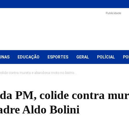
Publicidade
UNAS
EDUCAÇÃO
ESPORTES
GERAL
POLÍCIAL
PO
colide contra mureta e abandona moto no bairro...
e da PM, colide contra mu
adre Aldo Bolini