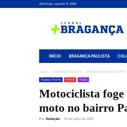
domingo, agosto 9, 2026
Jornal
+
Bragança
INÍCIO
BRAGANÇA PAULISTA
COL
Início
Bragança Paulista
Motociclista foge da PM, 
Bragança Paulista
Polícial
Região
Motociclista fog
moto no bairro P
Por
Redação
-
29 de julho de 2025