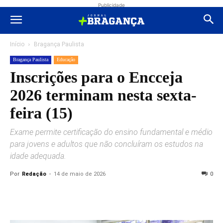
Publicidade
Início
Bragança Paulista
Bragança Paulista
Educação
Inscrições para o Encceja
2026 terminam nesta sexta-
feira (15)
Exame permite certificação do ensino fundamental e médio
para jovens e adultos que não concluíram os estudos na
idade adequada.
Por
Redação
-
14 de maio de 2026
0