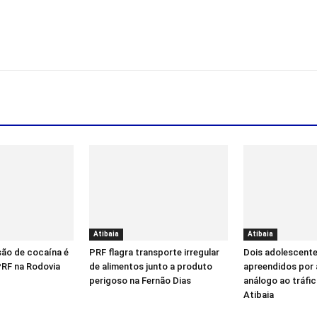
Atibaia
Atibaia
ão de cocaína é
PRF flagra transporte irregular
Dois adolescent
PRF na Rodovia
de alimentos junto a produto
apreendidos por 
perigoso na Fernão Dias
análogo ao tráfi
Atibaia