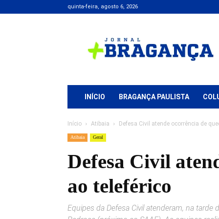
quinta-feira, agosto 6, 2026
Jornal
+
Bragança
INÍCIO
BRAGANÇA PAULISTA
COL
Início
Atibaia
Defesa Civil atende ocorrência de que
Atibaia
Geral
Defesa Civil ate
ao teleférico
Equipes da Defesa Civil atenderam, na tarde 