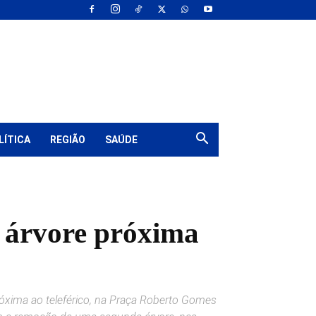
LÍTICA
REGIÃO
SAÚDE
e árvore próxima
próxima ao teleférico, na Praça Roberto Gomes