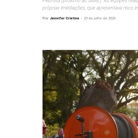
Pedrosa (próximo ao SAAE). As equipes reali
próprias imediações, que apresentava risco 
Por
Jennifer Cristine
-
23 de julho de 2025