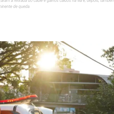
zaram a retirada do caule e galhos caídos na via e, depois, tam
iminente de queda.