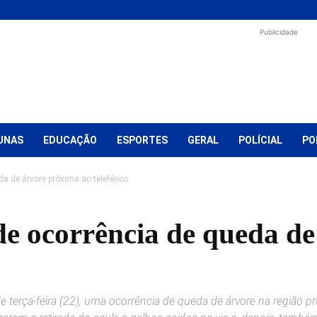
Publicidade
UNAS
EDUCAÇÃO
ESPORTES
GERAL
POLÍCIAL
PO
da de árvore próxima ao teleférico
nde ocorrência de queda d
de terça-feira (22), uma ocorrência de queda de árvore na região 