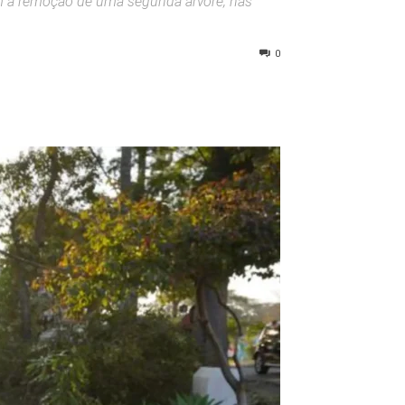
bém a remoção de uma segunda árvore, nas
0