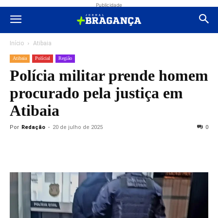
Publicidade
Início
Atibaia
Atibaia
Polícial
Região
Polícia militar prende homem
procurado pela justiça em
Atibaia
Por
Redação
-
20 de julho de 2025
0