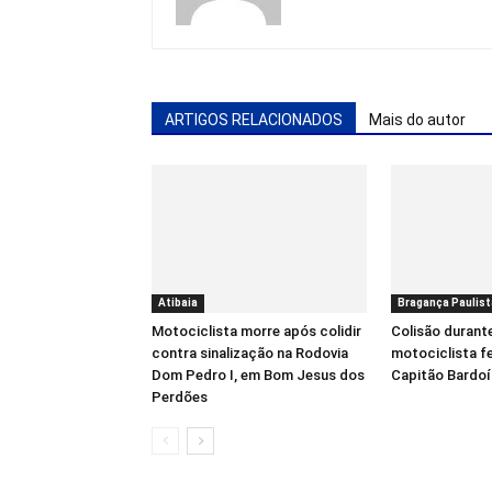
ARTIGOS RELACIONADOS
Mais do autor
Atibaia
Bragança Paulist
Motociclista morre após colidir
Colisão durant
contra sinalização na Rodovia
motociclista f
Dom Pedro I, em Bom Jesus dos
Capitão Bardo
Perdões