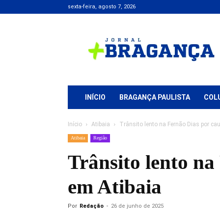
sexta-feira, agosto 7, 2026
Jornal
+
Bragança
INÍCIO
BRAGANÇA PAULISTA
COL
Início
Atibaia
Trânsito lento na Fernão Dias por c
Atibaia
Região
Trânsito lento n
em Atibaia
Por
Redação
-
26 de junho de 2025