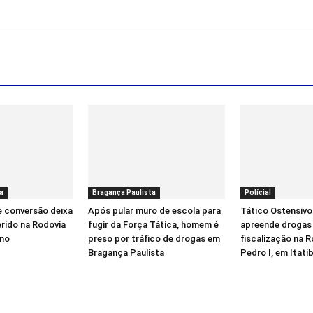
a
Bragança Paulista
Polícial
e conversão deixa
Após pular muro de escola para
Tático Ostensivo
erido na Rodovia
fugir da Força Tática, homem é
apreende drogas
íno
preso por tráfico de drogas em
fiscalização na 
Bragança Paulista
Pedro I, em Itati