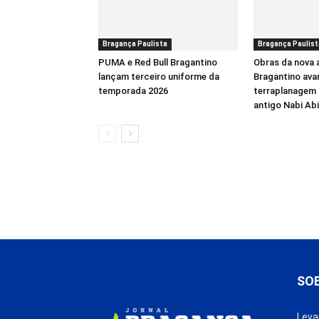
Bragança Paulista
Bragança Paulist
PUMA e Red Bull Bragantino
Obras da nova 
lançam terceiro uniforme da
Bragantino av
temporada 2026
terraplanagem 
antigo Nabi Ab
SO
Leva