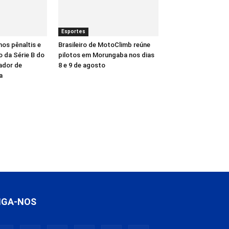
Esportes
nos pênaltis e
Brasileiro de MotoClimb reúne
o da Série B do
pilotos em Morungaba nos dias
dor de
8 e 9 de agosto
a
IGA-NOS