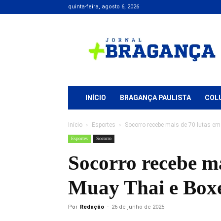
quinta-feira, agosto 6, 2026
Jornal
+
Bragança
INÍCIO
BRAGANÇA PAULISTA
COL
Início
Esportes
Socorro recebe mais de 70 lutas em 
Esportes
Socorro
Socorro recebe ma
Muay Thai e Boxe
Por
Redação
-
26 de junho de 2025