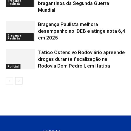
Bragança
bragantinos da Segunda Guerra
Paulista
Mundial
Bragança Paulista melhora
desempenho no IDEB e atinge nota 6,4
Bragança
em 2025
Paulista
Tático Ostensivo Rodoviário apreende
drogas durante fiscalização na
Rodovia Dom Pedro I, em Itatiba
Polícial