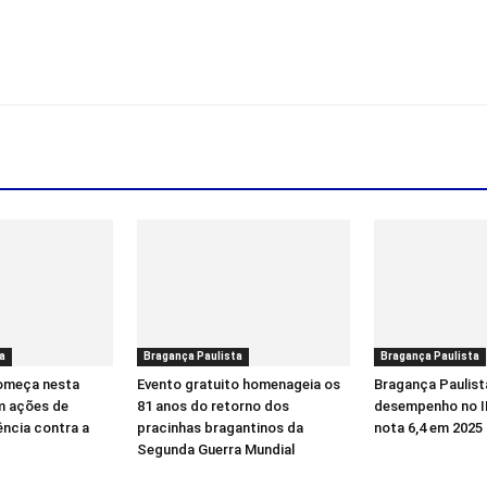
a
Bragança Paulista
Bragança Paulista
começa nesta
Evento gratuito homenageia os
Bragança Paulist
m ações de
81 anos do retorno dos
desempenho no I
ência contra a
pracinhas bragantinos da
nota 6,4 em 2025
Segunda Guerra Mundial