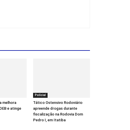
Polícial
a melhora
Tático Ostensivo Rodoviário
DEB e atinge
apreende drogas durante
fiscalização na Rodovia Dom
Pedro I, em Itatiba