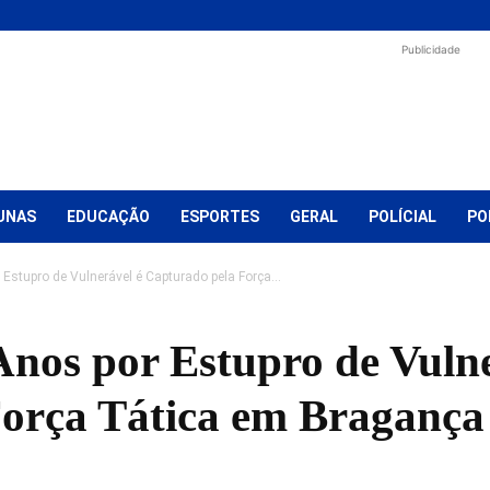
Publicidade
UNAS
EDUCAÇÃO
ESPORTES
GERAL
POLÍCIAL
PO
stupro de Vulnerável é Capturado pela Força...
nos por Estupro de Vulne
orça Tática em Bragança 