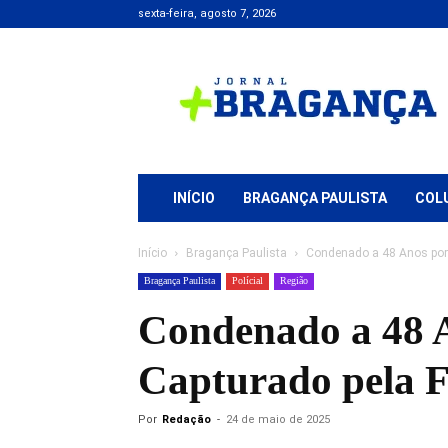
sexta-feira, agosto 7, 2026
Jornal
+
Bragança
INÍCIO
BRAGANÇA PAULISTA
COL
Início
Bragança Paulista
Condenado a 48 Anos por E
Bragança Paulista
Polícial
Região
Condenado a 48 A
Capturado pela F
Por
Redação
-
24 de maio de 2025