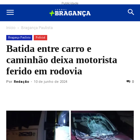
Publicidade
Início
Bragança Paulista
Bragança Paulista
Polícial
Batida entre carro e
caminhão deixa motorista
ferido em rodovia
Por
Redação
-
10 de junho de 2024
0