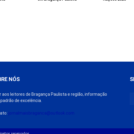
BRE NÓS
S
r aos leitores de Bragança Paulista e região, informação
padrão de excelência.
ato:
jornalmaisbraganca@outlook.com
reitos reservados.