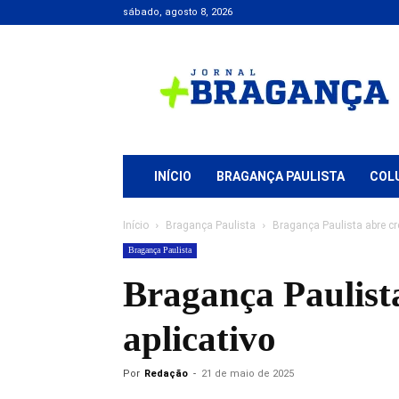
sábado, agosto 8, 2026
Jornal
+
Bragança
INÍCIO
BRAGANÇA PAULISTA
COL
Início
Bragança Paulista
Bragança Paulista abre cr
Bragança Paulista
Bragança Paulist
aplicativo
Por
Redação
-
21 de maio de 2025