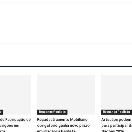
a
Bragança Paulista
Bragança Paulista
 de Fabricação de
Recadastramento Mobiliário
Artesãos podem 
scrições em
obrigatório ganha novo prazo
para participar d
sta
em Bragança Paulista
Nações 2026