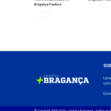
Bragança Paulista
SO
Leva
com 
Cont
© Copyright 2000-2026 - Jornal + Bragança - Todos os di