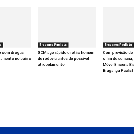
a
Bragança Paulista
Bragança Paulista
o com drogas
GCM age rápido e retira homem
Com previsão de 
hamento no bairro
de rodovia antes de possível
o fim de semana,
atropelamento
Móvel Emcena Bra
Bragança Paulist