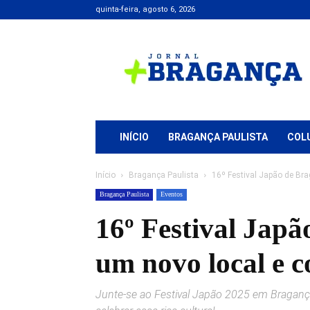
quinta-feira, agosto 6, 2026
Jornal
+
Bragança
INÍCIO
BRAGANÇA PAULISTA
COL
Início
Bragança Paulista
16º Festival Japão de Bra
Bragança Paulista
Eventos
16º Festival Japã
um novo local e 
Junte-se ao Festival Japão 2025 em Bragança 