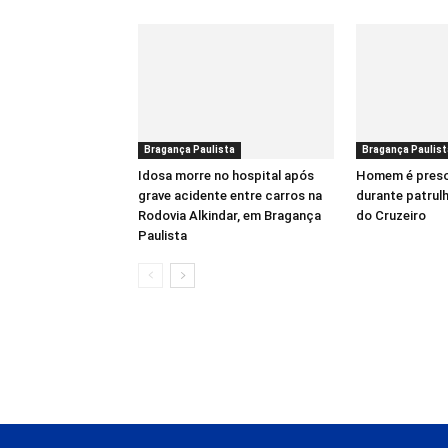
Bragança Paulista
Bragança Paulist
Idosa morre no hospital após
Homem é pres
grave acidente entre carros na
durante patrul
Rodovia Alkindar, em Bragança
do Cruzeiro
Paulista