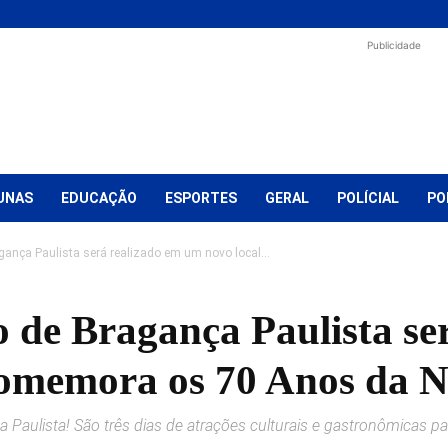
Publicidade
UNAS
EDUCAÇÃO
ESPORTES
GERAL
POLÍCIAL
PO
gança Paulista será realizado em um novo local...
o de Bragança Paulista se
comemora os 70 Anos da N
Paulista! São três dias de atrações culturais e gastronômicas pa