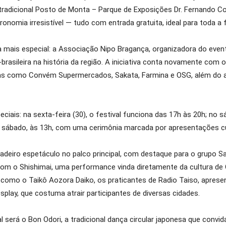
tradicional Posto de Monta – Parque de Exposições Dr. Fernando Co
onomia irresistível — tudo com entrada gratuita, ideal para toda a f
da mais especial: a Associação Nipo Bragança, organizadora do eve
asileira na história da região. A iniciativa conta novamente com o 
 como Convém Supermercados, Sakata, Farmina e OSG, além do apo
iais: na sexta-feira (30), o festival funciona das 17h às 20h; no s
o sábado, às 13h, com uma cerimônia marcada por apresentações cult
adeiro espetáculo no palco principal, com destaque para o grupo S
o com o Shishimai, uma performance vinda diretamente da cultura 
, como o Taikô Aozora Daiko, os praticantes de Radio Taiso, apres
lay, que costuma atrair participantes de diversas cidades.
rá o Bon Odori, a tradicional dança circular japonesa que convida 