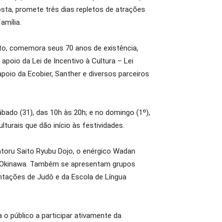
sta, promete três dias repletos de atrações
amília.
nto, comemora seus 70 anos de existência,
apoio da Lei de Incentivo à Cultura – Lei
io da Ecobier, Santher e diversos parceiros
ábado (31), das 10h às 20h; e no domingo (1º),
urais que dão início às festividades.
atoru Saito Ryubu Dojo, o enérgico Wadan
de Okinawa. Também se apresentam grupos
entações de Judô e da Escola de Língua
o público a participar ativamente da