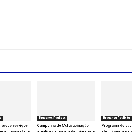
a
Bragança Paulista
Bragança Paulista
ferece serviços
Campanha de Multivacinação
Programa de saúd
aúde, bem-estar e
atualiza caderneta de crianças e
atendimento para