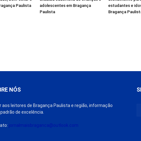
ragança Paulista
adolescentes em Bragança
estudantes e id
Paulista
Bragança Paulist
BRE NÓS
S
r aos leitores de Bragança Paulista e região, informação
padrão de excelência.
ato:
jornalmaisbraganca@outlook.com