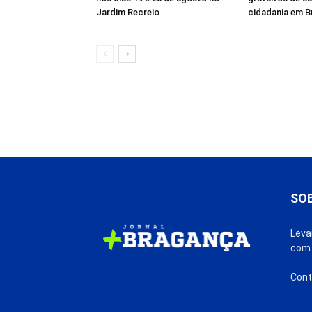
Jardim Recreio
cidadania em B
SO
Leva
com 
Cont