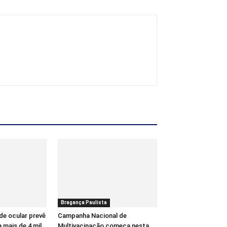
Bragança Paulista
e ocular prevê
Campanha Nacional de
 mais de 4 mil
Multivacinação começa nesta