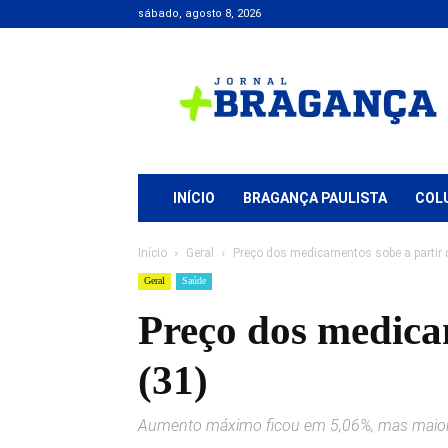
sábado, agosto 8, 2026
Jornal
+
Bragança
INÍCIO
BRAGANÇA PAULISTA
COL
Início
Geral
Preço dos medicamentos sobe a partir 
Geral
Saúde
Preço dos medicam
(31)
Aumento máximo ficou em 5,06%, mas maior