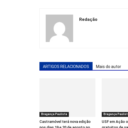
Redação
ARTIGOS RELACIONADOS
Mais do autor
Bragança Paulista
Bragança Paulist
Castramóvel terá nova edição
USF em Ação o
nos dias 19 e 20 de agosto no
gratuitos de s