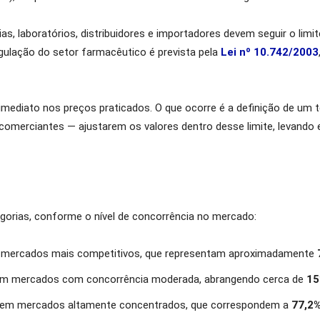
ias, laboratórios, distribuidores e importadores devem seguir o li
egulação do setor farmacêutico é prevista pela
Lei nº 10.742/2003
mediato nos preços praticados. O que ocorre é a definição de um 
 e comerciantes — ajustarem os valores dentro desse limite, levan
egorias, conforme o nível de concorrência no mercado:
mercados mais competitivos, que representam aproximadamente
 em mercados com concorrência moderada, abrangendo cerca de
1
 em mercados altamente concentrados, que correspondem a
77,2