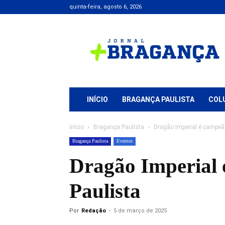
quinta-feira, agosto 6, 2026
Jornal
+
Bragança
INÍCIO
BRAGANÇA PAULISTA
COL
Início
Bragança Paulista
Dragão Imperial é campeã
Bragança Paulista
Eventos
Dragão Imperial 
Paulista
Por
Redação
-
5 de março de 2025