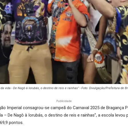
a vida - De Nagô à Iorubás, o destino de reis e rainhas" - Foto: Divulgação/Prefeitura de B
Publicidade
o Imperial consagrou-se campeã do Carnaval 2025 de Bragança Pau
a – De Nagô à Iorubás, o destino de reis e rainhas”, a escola levou
269,9 pontos.