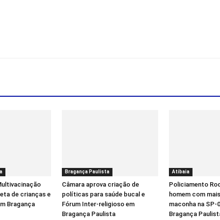
a
Bragança Paulista
Atibaia
ultivacinação
Câmara aprova criação de
Policiamento Rod
eta de crianças e
políticas para saúde bucal e
homem com mais 
em Bragança
Fórum Inter-religioso em
maconha na SP-0
Bragança Paulista
Bragança Paulist