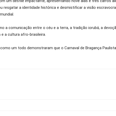
om um desfile impactante, apresentando nove alas e três carros ale
u resgatar a identidade histórica e desmistificar a visão escravocr
 mundial.
 a comunicação entre o céu e a terra, a tradição iorubá, a devoçã
 a cultura afro-brasileira.
como um todo demonstraram que o Carnaval de Bragança Paulista a