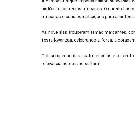
A campeã Dragão Imperial brilhou na avenida c
histórica dos reinos africanos. O enredo busco
africanos e suas contribuições para a história
As nove alas trouxeram temas marcantes, como
festa Kwanzaa, celebrando a força, a coragem e
O desempenho das quatro escolas e o evento 
relevância no cenário cultural.