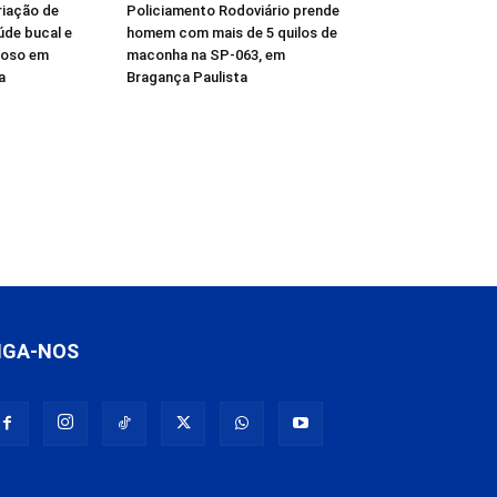
riação de
Policiamento Rodoviário prende
úde bucal e
homem com mais de 5 quilos de
gioso em
maconha na SP-063, em
a
Bragança Paulista
IGA-NOS