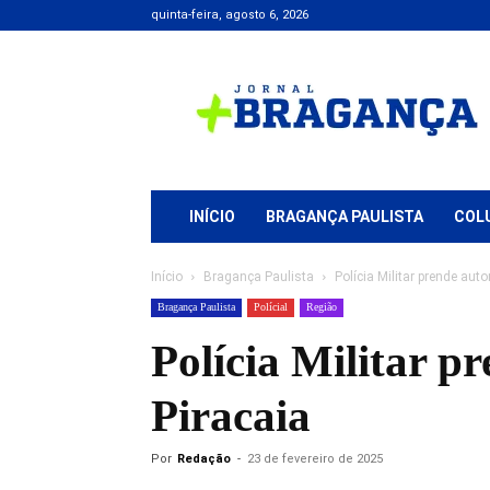
quinta-feira, agosto 6, 2026
Jornal
+
Bragança
INÍCIO
BRAGANÇA PAULISTA
COL
Início
Bragança Paulista
Polícia Militar prende auto
Bragança Paulista
Polícial
Região
Polícia Militar p
Piracaia
Por
Redação
-
23 de fevereiro de 2025