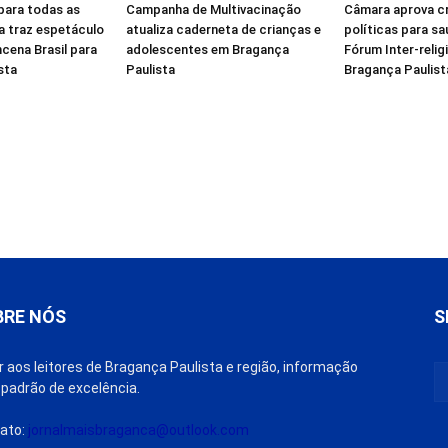
para todas as
Campanha de Multivacinação
Câmara aprova c
a traz espetáculo
atualiza caderneta de crianças e
políticas para sa
cena Brasil para
adolescentes em Bragança
Fórum Inter-reli
sta
Paulista
Bragança Paulist
BRE NÓS
S
r aos leitores de Bragança Paulista e região, informação
padrão de excelência.
ato:
jornalmaisbraganca@outlook.com