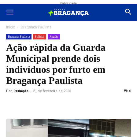
Publicidade
Início
Bragança Paulista
Bragança Paulista
Polícial
Região
Ação rápida da Guarda
Municipal prende dois
indivíduos por furto em
Bragança Paulista
Por
Redação
-
21 de fevereiro de 2025
0