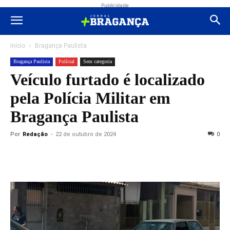
Publicidade
Início
Bragança Paulista
Bragança Paulista
Polícial
Sem categoria
Veículo furtado é localizado
pela Polícia Militar em
Bragança Paulista
Por
Redação
-
22 de outubro de 2024
0