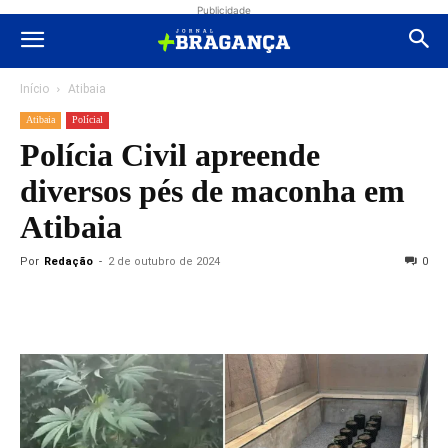
Publicidade
Início
Atibaia
Atibaia
Polícial
Polícia Civil apreende
diversos pés de maconha em
Atibaia
Por
Redação
-
2 de outubro de 2024
0