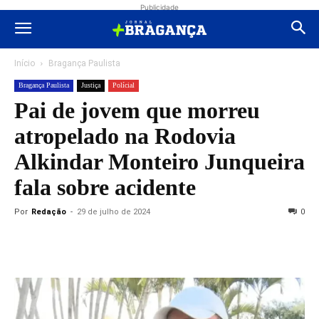
Publicidade
Início
Bragança Paulista
Bragança Paulista
Justiça
Polícial
Pai de jovem que morreu
atropelado na Rodovia
Alkindar Monteiro Junqueira
fala sobre acidente
Por
Redação
-
29 de julho de 2024
0